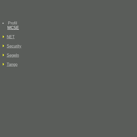
Profil
MCSE
NET
Security
Segeln
Tango